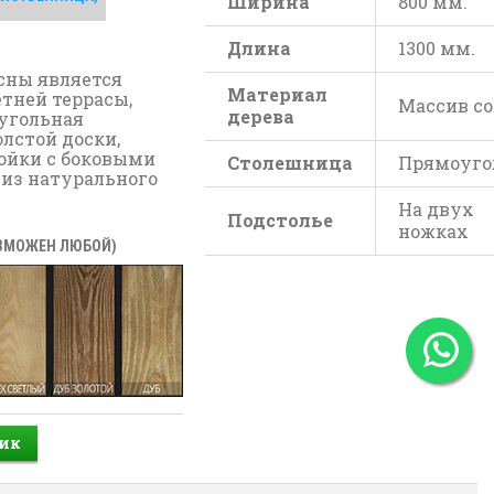
Ширина
800 мм.
Длина
1300 мм.
сны является
Материал
тней террасы,
Массив с
дерева
угольная
лстой доски,
ойки с боковыми
Столешница
Прямоуго
 из натурального
На двух
Подстолье
ножках
ОЗМОЖЕН ЛЮБОЙ)